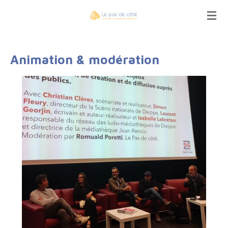
Passer
au
contenu
principal
Animation & modération